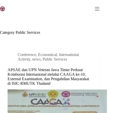
Skip
to
content
Category
Public Services
Conference
,
Economical
,
International
Activity
,
news
,
Public Services
APSAE dan UPN Veteran Jawa Timur Perkuat
Kolaborasi Internasional melalui CAAGA ke-10,
External Examination, dan Pengabdian Masyarakat
di ISIC-RMUTK Thailand